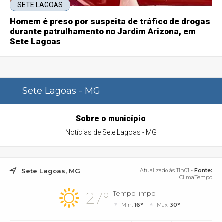
SETE LAGOAS
Homem é preso por suspeita de tráfico de drogas
durante patrulhamento no Jardim Arizona, em
Sete Lagoas
Sete Lagoas - MG
Sobre o município
Notícias de Sete Lagoas - MG
Sete Lagoas, MG
Atualizado às 11h01 -
Fonte:
ClimaTempo
27°
Tempo limpo
Mín.
16°
Máx.
30°