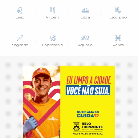
Leão
Virgem
Libra
Escorpião
Sagitário
Capricórnio
Aquário
Peixes