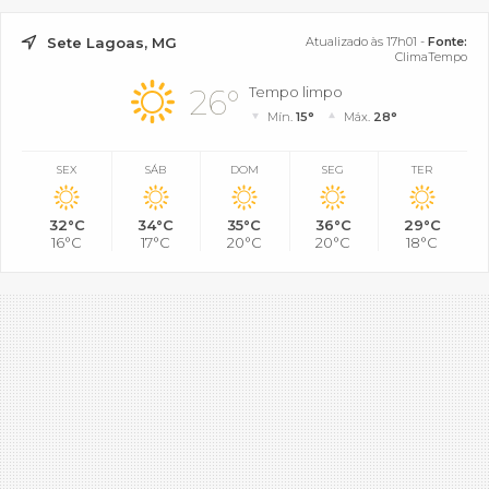
Sete Lagoas, MG
Atualizado às 17h01 -
Fonte:
ClimaTempo
26°
Tempo limpo
Mín.
15°
Máx.
28°
SEX
SÁB
DOM
SEG
TER
32°C
34°C
35°C
36°C
29°C
16°C
17°C
20°C
20°C
18°C