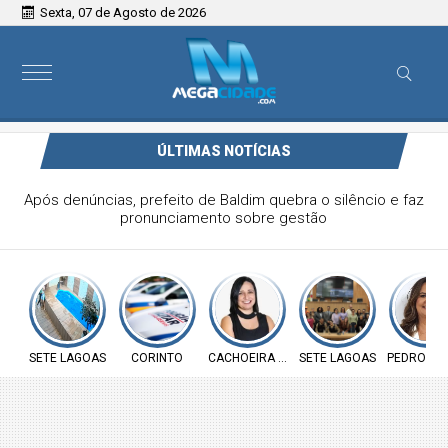
Sexta, 07 de Agosto de 2026
ÚLTIMAS NOTÍCIAS
Vereador Elói Mendes critica falta de investimentos na
Saúde de Funilândia e cobra ação da Prefeitura
SETE LAGOAS
CORINTO
CACHOEIRA DA PRATA
SETE LAGOAS
PEDRO LE