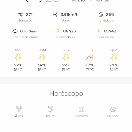
Mín.
16°
Máx.
30°
27°
3.91km/h
26%
Sensação
Vento
Umidade
0%
06h23
05h42
(0mm)
Chance de chuva
Nascer do sol
Pôr do sol
SÁB
DOM
SEG
TER
QUA
33°C
34°C
35°C
27°C
29°C
18°C
18°C
19°C
17°C
14°C
Horóscopo
Áries
Touro
Gêmeos
Câncer