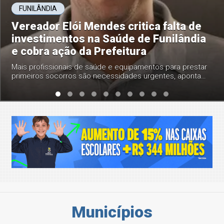
Morador denuncia suposto nepotismo
na Prefeitura de Funilândia e cobra
providências durante reunião da
Câmara
Cidadão afirmou que recorrerá ao Ministério Público caso
a situação não seja apurada; Presidência da Câmara e
Procuradoria do Município informaram que o caso será
analisado
Municípios