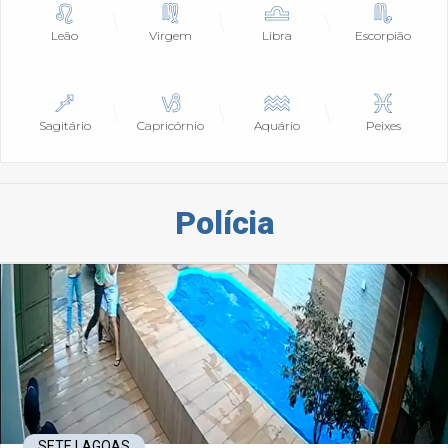
Leão
Virgem
Libra
Escorpião
Sagitário
Capricórnio
Aquário
Peixes
Polícia
SETE LAGOAS