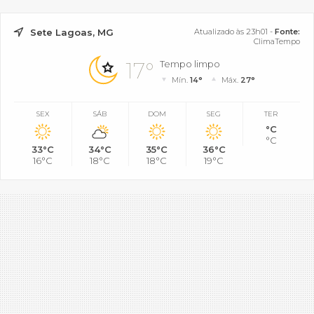
Sete Lagoas, MG
Atualizado às 23h01 -
Fonte:
ClimaTempo
17°
Tempo limpo
Mín.
14°
Máx.
27°
SEX
SÁB
DOM
SEG
TER
°C
°C
33°C
34°C
35°C
36°C
16°C
18°C
18°C
19°C