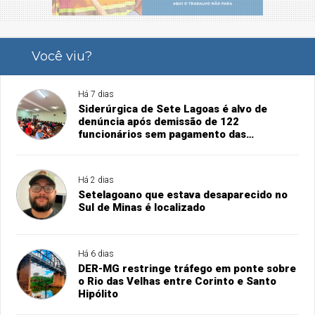
Você viu?
Há 7 dias
Siderúrgica de Sete Lagoas é alvo de
denúncia após demissão de 122
funcionários sem pagamento das
rescisões
Há 2 dias
Setelagoano que estava desaparecido no
Sul de Minas é localizado
Há 6 dias
DER-MG restringe tráfego em ponte sobre
o Rio das Velhas entre Corinto e Santo
Hipólito