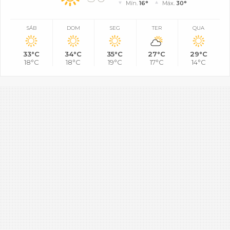
Mín.
16°
Máx.
30°
SÁB
DOM
SEG
TER
QUA
33°C
34°C
35°C
27°C
29°C
18°C
18°C
19°C
17°C
14°C