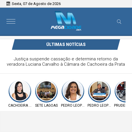
Sexta, 07 de Agosto de 2026
ÚLTIMAS NOTÍCIAS
Câmara de Sete Lagoas debate plano municipal de
enfrentamento à violência contra a mulher
CACHOEIRA DA PRATA
SETE LAGOAS
PEDRO LEOPOLDO
PEDRO LEOPOLDO
PRUDENTE