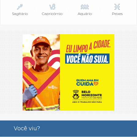
Sagitário
Capricórnio
Aquário
Peixes
Você viu?