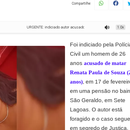
Compartilhe:
URGENTE: indiciado autor acusado de matar mulher em pensão de Sete 
1.0x
Foi indiciado pela Políci
Civil um homem de 26
anos
acusado de matar
Renata Paula de Souza (
anos)
, em 17 de fevereir
em uma pensão no bair
São Geraldo, em Sete
Lagoas. O autor está
foragido e o caso segu
em segredo de Justiça.