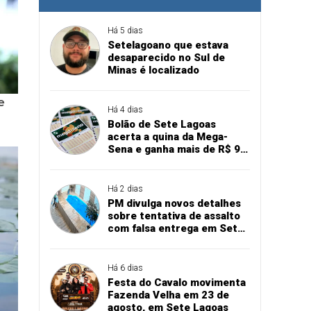
Há 5 dias
Setelagoano que estava
desaparecido no Sul de
Minas é localizado
Há 4 dias
Bolão de Sete Lagoas
acerta a quina da Mega-
Sena e ganha mais de R$ 94
mil
Há 2 dias
PM divulga novos detalhes
sobre tentativa de assalto
com falsa entrega em Sete
Lagoas
Há 6 dias
Festa do Cavalo movimenta
Fazenda Velha em 23 de
agosto, em Sete Lagoas