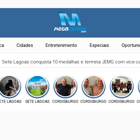
ica
Cidades
Entretenimento
Especiais
Oportun
Sete Lagoas conquista 10 medalhas e termina JEMG com vice-
RAIS
ETE LAGOAS
SETE LAGOAS
CORDISBURGO
CORDISBURGO
CORDISBURGO
C