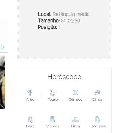
Horóscopo
Áries
Touro
Gêmeos
Câncer
Leão
Virgem
Libra
Escorpião