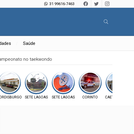
31 99616-7463
idades
Saúde
campeonato no taekwondo
ORDISBURGO
SETE LAGOAS
SETE LAGOAS
CORINTO
CAETANÓPOLIS