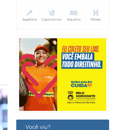
Sagitário
Capricórnio
Aquário
Peixes
Você viu?