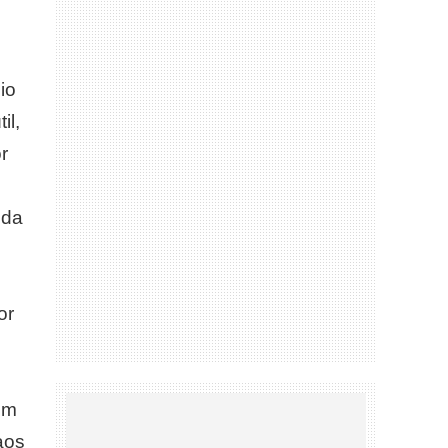
io
il,
r
 da
or
em
aos