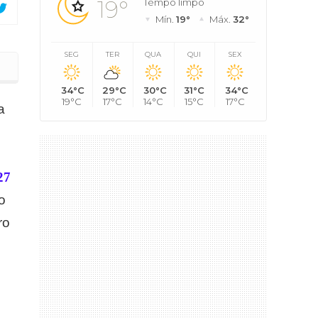
19°
Tempo limpo
Mín.
19°
Máx.
32°
SEG
TER
QUA
QUI
SEX
Lagoas
34°C
29°C
30°C
31°C
34°C
19°C
17°C
14°C
15°C
17°C
a
27
o
ro
e