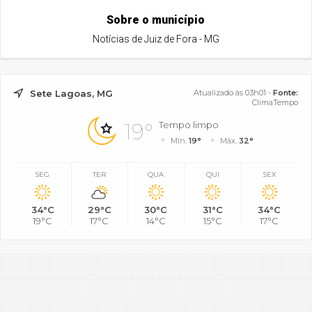
Sobre o município
Notícias de Juiz de Fora - MG
Sete Lagoas, MG
Atualizado às 03h01 -
Fonte:
ClimaTempo
19°
Tempo limpo
Mín.
19°
Máx.
32°
SEG
TER
QUA
QUI
SEX
34°C
29°C
30°C
31°C
34°C
19°C
17°C
14°C
15°C
17°C