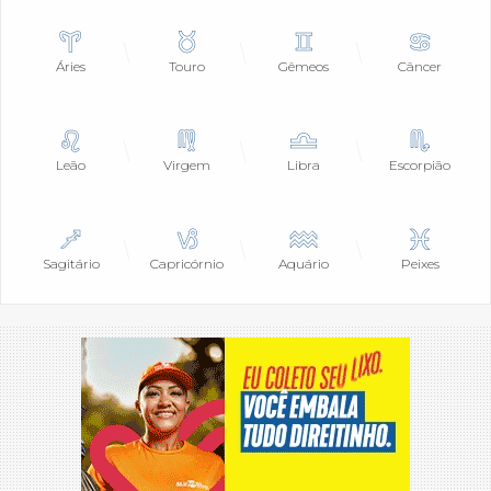
Áries
Touro
Gêmeos
Câncer
Leão
Virgem
Libra
Escorpião
Sagitário
Capricórnio
Aquário
Peixes