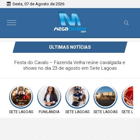
Sexta, 07 de Agosto de 2026
ÚLTIMAS NOTÍCIAS
Vereadora Carol Moura apresenta requerimento na defesa
sobre insalubridade aos servidores públicos e ao direito à
moradia das famílias do loteamento José João da Rocha
SETE LAGOAS
FUNILÂNDIA
SETE LAGOAS
SETE LAGOAS
SETE LAG