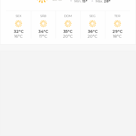
Mín.
15°
Máx.
28°
SEX
SÁB
DOM
SEG
TER
32°C
34°C
35°C
36°C
29°C
16°C
17°C
20°C
20°C
18°C