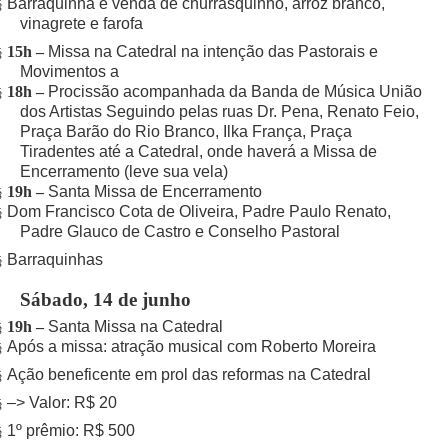
Barraquinha e venda de churrasquinho, arroz branco,
§
vinagrete e farofa
15h –
Missa na Catedral na intenção das Pastorais e
§
Movimentos a
18h –
Procissão acompanhada da Banda de Música União
§
dos Artistas Seguindo pelas ruas Dr. Pena, Renato Feio,
Praça Barão do Rio Branco, Ilka França, Praça
Tiradentes até a Catedral, onde haverá a Missa de
Encerramento (leve sua vela)
19h –
Santa Missa de Encerramento
§
Dom Francisco Cota de Oliveira, Padre Paulo Renato,
§
Padre Glauco de Castro e Conselho Pastoral
Barraquinhas
§
Sábado, 14 de junho
19h –
Santa Missa na Catedral
§
Após a missa: atração musical com Roberto Moreira
§
Ação beneficente em prol das reformas na Catedral
§
–> Valor: R$ 20
§
1º prêmio: R$ 500
§