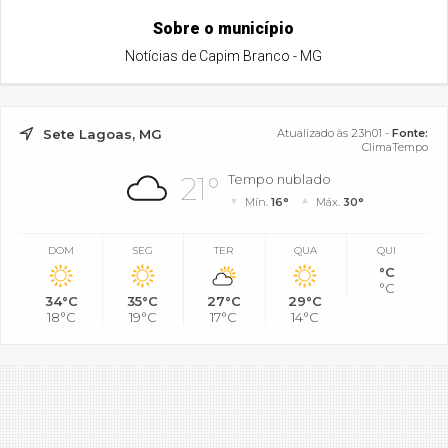
Sobre o município
Notícias de Capim Branco - MG
Sete Lagoas, MG
Atualizado às 23h01 -
Fonte:
ClimaTempo
21°
Tempo nublado
Mín.
16°
Máx.
30°
DOM
SEG
TER
QUA
QUI
°C
°C
34°C
35°C
27°C
29°C
18°C
19°C
17°C
14°C