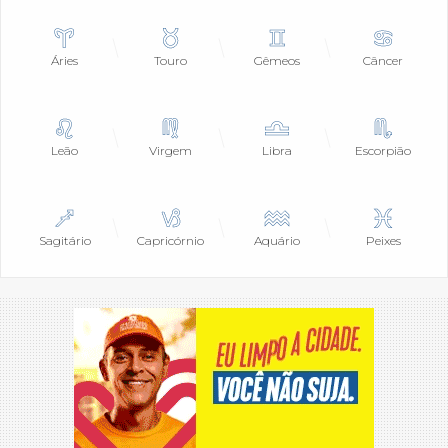
Áries
Touro
Gêmeos
Câncer
Leão
Virgem
Libra
Escorpião
Sagitário
Capricórnio
Aquário
Peixes