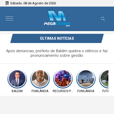
Sábado, 08 de Agosto de 2026
ÚLTIMAS NOTÍCIAS
Vereador Elói Mendes critica falta de investimentos na
Saúde de Funilândia e cobra ação da Prefeitura
BALDIM
FUNILÂNDIA
RECURSOS PÚBLICOS
FUNILÂNDIA
FUTEBO