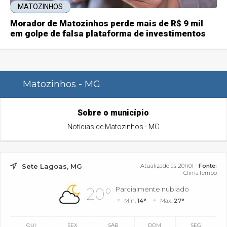
MATOZINHOS
Morador de Matozinhos perde mais de R$ 9 mil
em golpe de falsa plataforma de investimentos
Matozinhos - MG
Sobre o município
Notícias de Matozinhos - MG
Sete Lagoas, MG
Atualizado às 20h01 -
Fonte:
ClimaTempo
20°
Parcialmente nublado
Mín.
14°
Máx.
27°
QUI
SEX
SÁB
DOM
SEG