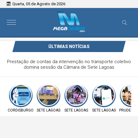
Quarta, 05 de Agosto de 2026
ÚLTIMAS NOTÍCIAS
Prefeitura de Cordisburgo inicia Campanha Nacional de
Multivacinação para crianças e adolescentes
CORDISBURGO
SETE LAGOAS
SETE LAGOAS
SETE LAGOAS
PRUDENTE