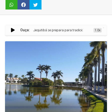
·
Ouça:
Jequitibá se prepara para tradicional festa religiosa com missas 
1.0x