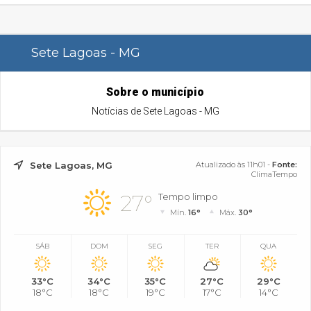
Sete Lagoas - MG
Sobre o município
Notícias de Sete Lagoas - MG
Sete Lagoas, MG
Atualizado às 11h01 -
Fonte:
ClimaTempo
27°
Tempo limpo
Mín.
16°
Máx.
30°
SÁB
DOM
SEG
TER
QUA
33°C
34°C
35°C
27°C
29°C
18°C
18°C
19°C
17°C
14°C