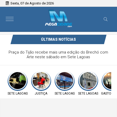
Sexta, 07 de Agosto de 2026
ÚLTIMAS NOTÍCIAS
Filho é condenado a mais de 48 anos por matar a mãe a
facadas em Belo Horizonte
SETE LAGOAS
JUSTIÇA
SETE LAGOAS
SETE LAGOAS
GASTOS P