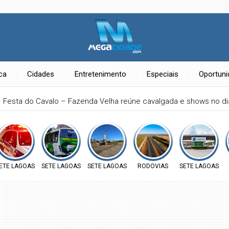
ica
Cidades
Entretenimento
Especiais
Oportun
Festa do Cavalo – Fazenda Velha reúne cavalgada e shows no d
ETE LAGOAS
SETE LAGOAS
SETE LAGOAS
RODOVIAS
SETE LAGOAS