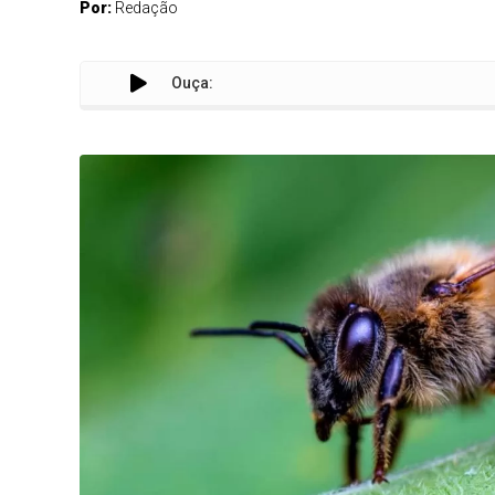
Por:
Redação
Ouça: