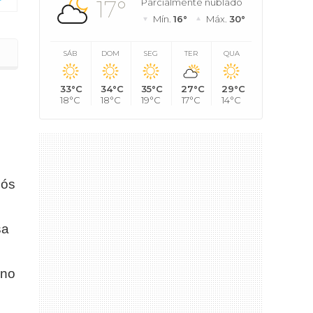
17°
Parcialmente nublado
Mín.
16°
Máx.
30°
SÁB
DOM
SEG
TER
QUA
33°C
34°C
35°C
27°C
29°C
18°C
18°C
19°C
17°C
14°C
pós
sa
 no