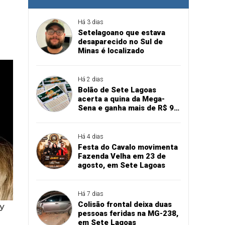
Há 3 dias
Setelagoano que estava
desaparecido no Sul de
Minas é localizado
Há 2 dias
Bolão de Sete Lagoas
acerta a quina da Mega-
Sena e ganha mais de R$ 94
mil
Há 4 dias
Festa do Cavalo movimenta
Fazenda Velha em 23 de
agosto, em Sete Lagoas
Há 7 dias
Colisão frontal deixa duas
pessoas feridas na MG-238,
em Sete Lagoas