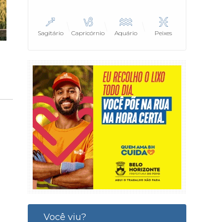
Sagitário
Capricórnio
Aquário
Peixes
Você viu?