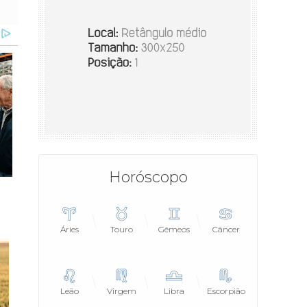
Horóscopo
Áries
Touro
Gêmeos
Câncer
Leão
Virgem
Libra
Escorpião