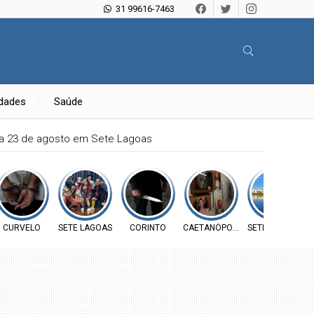
31 99616-7463
idades
Saúde
ia 23 de agosto em Sete Lagoas
CURVELO
SETE LAGOAS
CORINTO
CAETANÓPOLIS
SETE LAGOAS