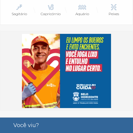
Sagitário
Capricórnio
Aquário
Peixes
Você viu?