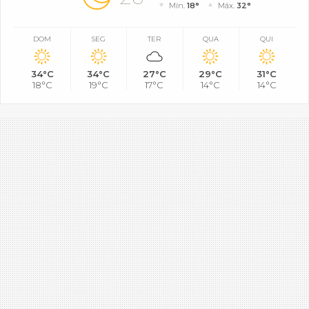
Mín.
18°
Máx.
32°
DOM
SEG
TER
QUA
QUI
34°C
34°C
27°C
29°C
31°C
18°C
19°C
17°C
14°C
14°C