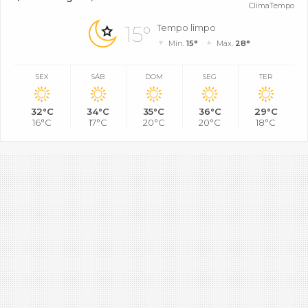
ClimaTempo
15°
Tempo limpo
Mín.
15°
Máx.
28°
SEX
SÁB
DOM
SEG
TER
32°C
34°C
35°C
36°C
29°C
16°C
17°C
20°C
20°C
18°C