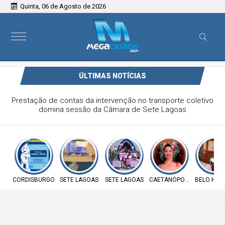
Quinta, 06 de Agosto de 2026
ÚLTIMAS NOTÍCIAS
Prefeitura de Cordisburgo inicia Campanha Nacional de
Multivacinação para crianças e adolescentes
CORDISBURGO
SETE LAGOAS
SETE LAGOAS
CAETANÓPOLIS
BELO HOR