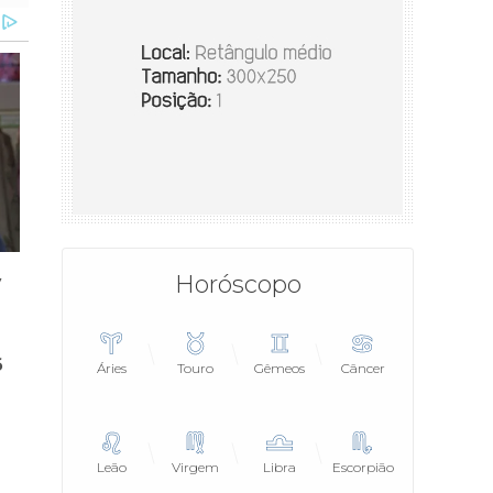
Horóscopo
Áries
Touro
Gêmeos
Câncer
Leão
Virgem
Libra
Escorpião