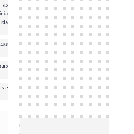
 às
ícia
arda
acas
mais
is e