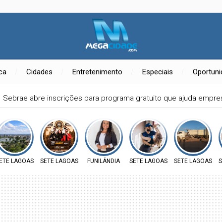
ica
Cidades
Entretenimento
Especiais
Oportun
Sebrae abre inscrições para programa gratuito que ajuda empre
ETE LAGOAS
SETE LAGOAS
FUNILÂNDIA
SETE LAGOAS
SETE LAGOAS
S