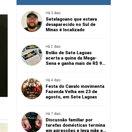
Há 3 dias
Setelagoano que estava
desaparecido no Sul de
Minas é localizado
Há 2 dias
Bolão de Sete Lagoas
acerta a quina da Mega-
Sena e ganha mais de R$ 94
mil
Há 4 dias
Festa do Cavalo movimenta
Fazenda Velha em 23 de
agosto, em Sete Lagoas
Há 7 dias
Discussão familiar por
tarefas domésticas termina
em agressões e leva mãe e