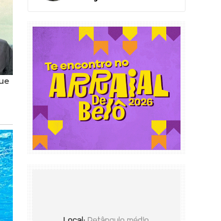
filha à delegacia em Sete
Lagoas