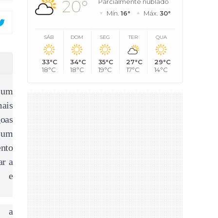
20°
Parcialmente nublado
Mín.
16°
Máx.
30°
SÁB
DOM
SEG
TER
QUA
33°C
34°C
35°C
27°C
29°C
ficial em Sete Lagoas
18°C
18°C
19°C
17°C
14°C
, um
ais
oas
 um
nto
ar a
s e
, a