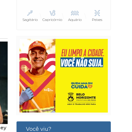
Sagitário
Capricórnio
Aquário
Peixes
Você viu?