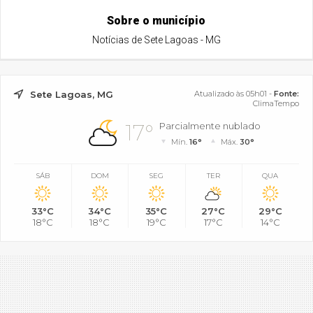
Sobre o município
Notícias de Sete Lagoas - MG
Sete Lagoas, MG
Atualizado às 05h01 -
Fonte:
ClimaTempo
17°
Parcialmente nublado
Mín.
16°
Máx.
30°
SÁB
DOM
SEG
TER
QUA
33°C
34°C
35°C
27°C
29°C
18°C
18°C
19°C
17°C
14°C