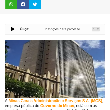
Ouça:
Inscrições para processo seletivo da MGS terminam no 
1.0x
A
Minas Gerais Administração e Serviços S.A. (MGS)
,
empresa pública do
Governo de Minas
, está com as