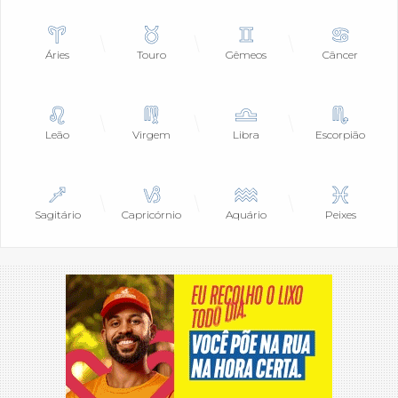
Áries
Touro
Gêmeos
Câncer
Leão
Virgem
Libra
Escorpião
Sagitário
Capricórnio
Aquário
Peixes