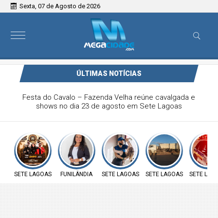
Sexta, 07 de Agosto de 2026
ÚLTIMAS NOTÍCIAS
Vereadora Carol Moura apresenta requerimento na defesa
sobre insalubridade aos servidores públicos e ao direito à
moradia das famílias do loteamento José João da Rocha
SETE LAGOAS
FUNILÂNDIA
SETE LAGOAS
SETE LAGOAS
SETE LAG