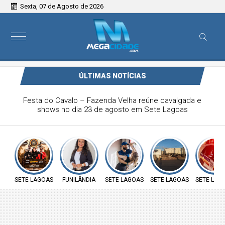
Sexta, 07 de Agosto de 2026
ÚLTIMAS NOTÍCIAS
Vereadora Carol Moura apresenta requerimento na defesa
sobre insalubridade aos servidores públicos e ao direito à
moradia das famílias do loteamento José João da Rocha
SETE LAGOAS
FUNILÂNDIA
SETE LAGOAS
SETE LAGOAS
SETE LAG