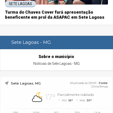
SETE LAGOAS
Turma do Chaves Cover fará apresentação
beneficente em prol da ASAPAC em Sete Lagoas
Sete Lagoas - MG
Sobre o município
Notícias de Sete Lagoas - MG
Sete Lagoas, MG
Atualizado às 02h01 -
Fonte:
ClimaTempo
17°
Parcialmente nublado
Mín.
16°
Máx.
30°
SÁB
DOM
SEG
TER
QUA