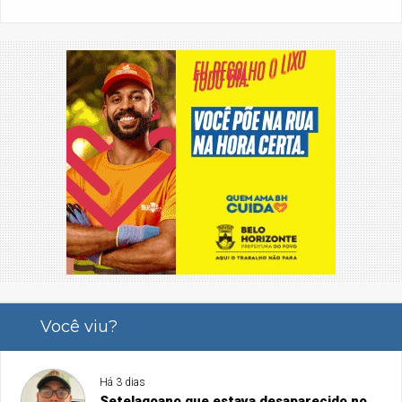
Você viu?
Há 3 dias
Setelagoano que estava desaparecido no