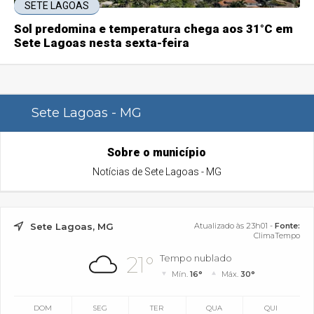
SETE LAGOAS
Sol predomina e temperatura chega aos 31°C em
Sete Lagoas nesta sexta-feira
Sete Lagoas - MG
Sobre o município
Notícias de Sete Lagoas - MG
Sete Lagoas, MG
Atualizado às 23h01 -
Fonte:
ClimaTempo
21°
Tempo nublado
Mín.
16°
Máx.
30°
DOM
SEG
TER
QUA
QUI