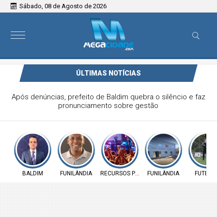
Sábado, 08 de Agosto de 2026
ÚLTIMAS NOTÍCIAS
Vereador Elói Mendes critica falta de investimentos na
Saúde de Funilândia e cobra ação da Prefeitura
BALDIM
FUNILÂNDIA
RECURSOS PÚBLICOS
FUNILÂNDIA
FUTEBO