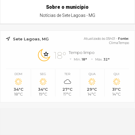
Sobre o município
Notícias de Sete Lagoas - MG
Sete Lagoas, MG
Atualizado às 05h01 -
Fonte:
ClimaTempo
18°
Tempo limpo
Mín.
18°
Máx.
32°
DOM
SEG
TER
QUA
QUI
34°C
34°C
27°C
29°C
31°C
18°C
19°C
17°C
14°C
14°C