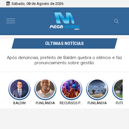
Sábado, 08 de Agosto de 2026
ÚLTIMAS NOTÍCIAS
Vereador Elói Mendes critica falta de investimentos na
Saúde de Funilândia e cobra ação da Prefeitura
BALDIM
FUNILÂNDIA
RECURSOS PÚBLICOS
FUNILÂNDIA
FUTEBO