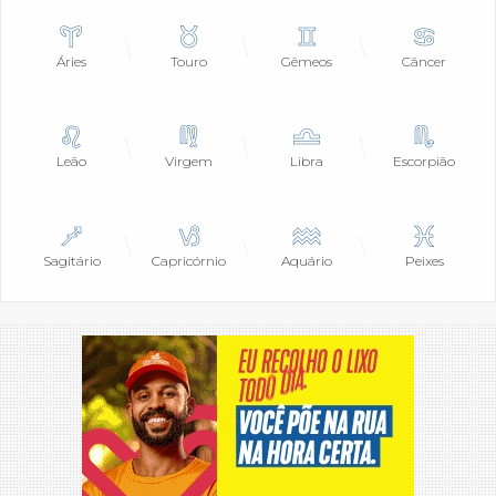
Áries
Touro
Gêmeos
Câncer
Leão
Virgem
Libra
Escorpião
Sagitário
Capricórnio
Aquário
Peixes