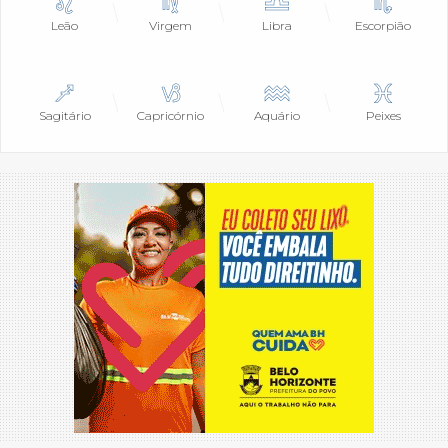
Leão
Virgem
Libra
Escorpião
Sagitário
Capricórnio
Aquário
Peixes