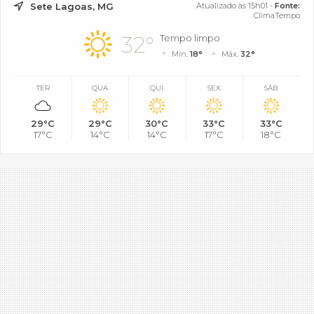
Sete Lagoas, MG
Atualizado às 15h01 -
Fonte:
ClimaTempo
32°
Tempo limpo
Mín.
18°
Máx.
32°
TER
QUA
QUI
SEX
SÁB
29°C
29°C
30°C
33°C
33°C
17°C
14°C
14°C
17°C
18°C