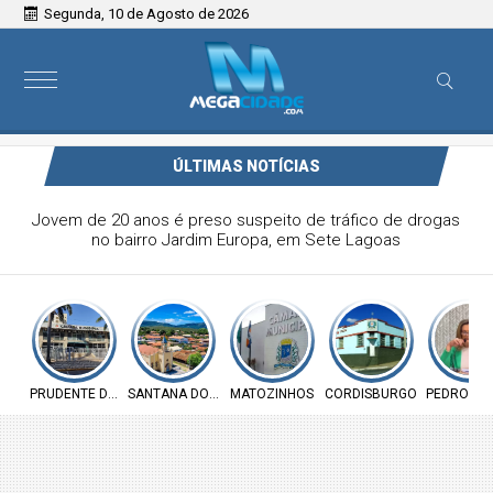
Segunda, 10 de Agosto de 2026
ÚLTIMAS NOTÍCIAS
Audiência pública vai discutir regularização de imóveis em
Esmeraldas
PRUDENTE DE MORAIS
SANTANA DO RIACHO
MATOZINHOS
CORDISBURGO
PEDRO LE