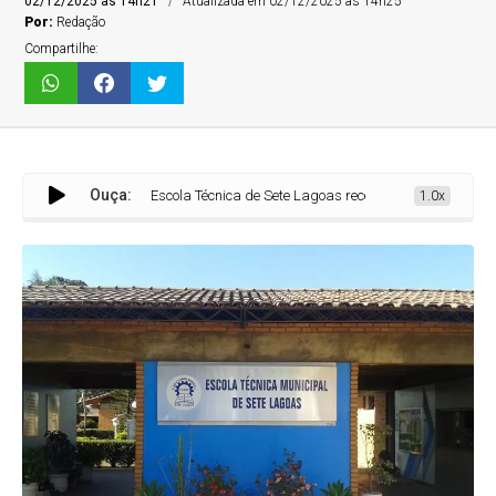
02/12/2025 às 14h21
Atualizada em 02/12/2025 às 14h25
Por:
Redação
Compartilhe:
Ouça:
Escola Técnica de Sete Lagoas recebe equipamentos de última ge
1.0x