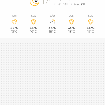
17°
Mín.
14°
Máx.
27°
QUI
SEX
SÁB
DOM
SEG
29°C
33°C
34°C
35°C
36°C
15°C
16°C
18°C
18°C
19°C