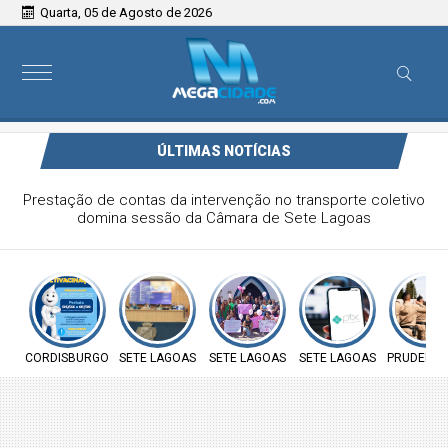
Quarta, 05 de Agosto de 2026
ÚLTIMAS NOTÍCIAS
Prefeitura de Cordisburgo inicia Campanha Nacional de
Multivacinação para crianças e adolescentes
CORDISBURGO
SETE LAGOAS
SETE LAGOAS
SETE LAGOAS
PRUDENTE