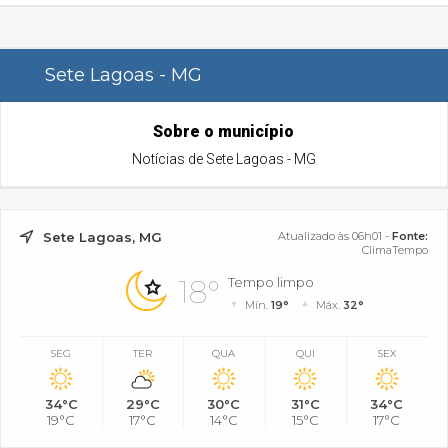
Sete Lagoas - MG
Sobre o município
Notícias de Sete Lagoas - MG
Sete Lagoas, MG
Atualizado às 06h01 -
Fonte:
ClimaTempo
18°
Tempo limpo
Mín.
19°
Máx.
32°
SEG
TER
QUA
QUI
SEX
34°C
29°C
30°C
31°C
34°C
19°C
17°C
14°C
15°C
17°C