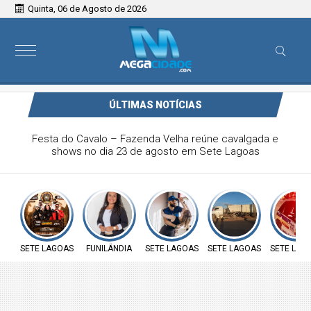
Quinta, 06 de Agosto de 2026
ÚLTIMAS NOTÍCIAS
Vereadora Carol Moura apresenta requerimento na defesa
sobre insalubridade aos servidores públicos e ao direito à
moradia das famílias do loteamento José João da Rocha
SETE LAGOAS
FUNILÂNDIA
SETE LAGOAS
SETE LAGOAS
SETE LAG