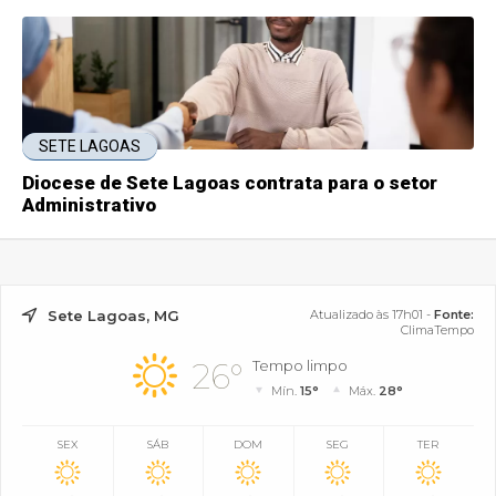
SETE LAGOAS
Diocese de Sete Lagoas contrata para o setor
Administrativo
Sete Lagoas, MG
Atualizado às 17h01 -
Fonte:
ClimaTempo
26°
Tempo limpo
Mín.
15°
Máx.
28°
SEX
SÁB
DOM
SEG
TER