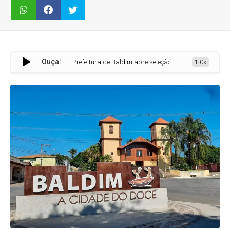
Ouça:
Prefeitura de Baldim abre seleção neste sábado (27) para Agen
1.0x