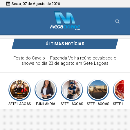
Sexta, 07 de Agosto de 2026
ÚLTIMAS NOTÍCIAS
Vereadora Carol Moura apresenta requerimento na defesa
sobre insalubridade aos servidores públicos e ao direito à
moradia das famílias do loteamento José João da Rocha
SETE LAGOAS
FUNILÂNDIA
SETE LAGOAS
SETE LAGOAS
SETE LAG