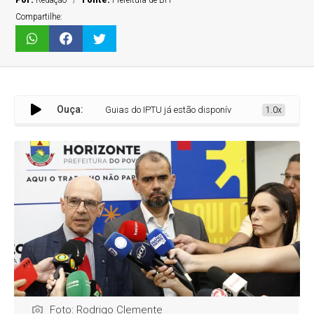
Por:
Redação
Fonte:
Prefeitura de BH
Compartilhe:
Ouça:
Guias do IPTU já estão disponíveis e desconto para pagament
1.0x
Foto: Rodrigo Clemente