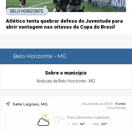
BELO HORIZONTE
Atlético tenta quebrar defesa do Juventude para
abrir vantagem nas oitavas da Copa do Brasil
Belo Horizonte - MG
Sobre o município
Notícias de Belo Horizonte - MG
Sete Lagoas, MG
Atualizado às 05h01 -
Fonte:
ClimaTempo
17°
Parcialmente nublado
Mín.
16°
Máx.
30°