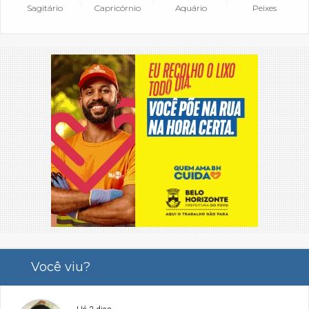
Sagitário
Capricórnio
Aquário
Peixes
Você viu?