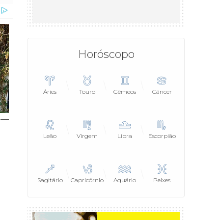
Horóscopo
Áries
Touro
Gêmeos
Câncer
Leão
Virgem
Libra
Escorpião
Sagitário
Capricórnio
Aquário
Peixes