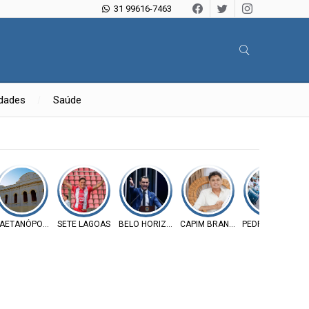
31 99616-7463
idades
Saúde
AETANÓPOLIS
SETE LAGOAS
BELO HORIZONTE
CAPIM BRANCO
PEDRO LEOPOLD
P