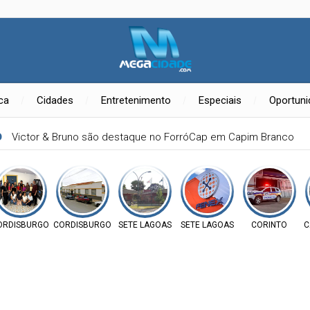
ica
Cidades
Entretenimento
Especiais
Oportun
O
Victor & Bruno são destaque no ForróCap em Capim Branco
ORDISBURGO
CORDISBURGO
SETE LAGOAS
SETE LAGOAS
CORINTO
C