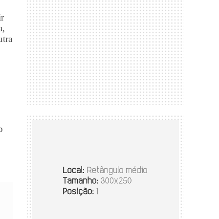
r
a,
utra
o