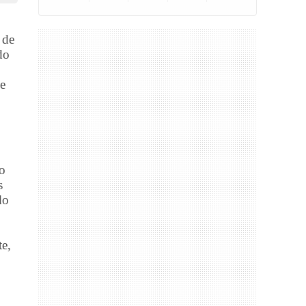
 de
do
de
o
s
do
te,