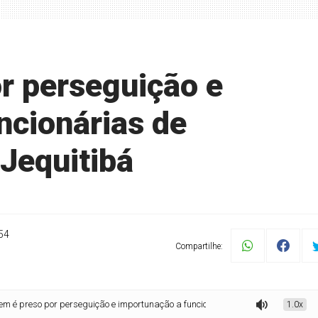
r perseguição e
ncionárias de
Jequitibá
54
Compartilhe:
por perseguição e importunação a funcionárias de supermercado em Jequitibá
1.0x