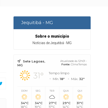
Jequitibá - MG
Sobre o município
Notícias de Jequitibá - MG
Sete Lagoas,
Atualizado às 12h01 -
Fonte:
ClimaTempo
MG
31°
Tempo limpo
Mín.
18°
Máx.
32°
DOM
SEG
TER
QUA
QUI
34°C
34°C
27°C
29°C
31°C
18°C
19°C
17°C
14°C
14°C