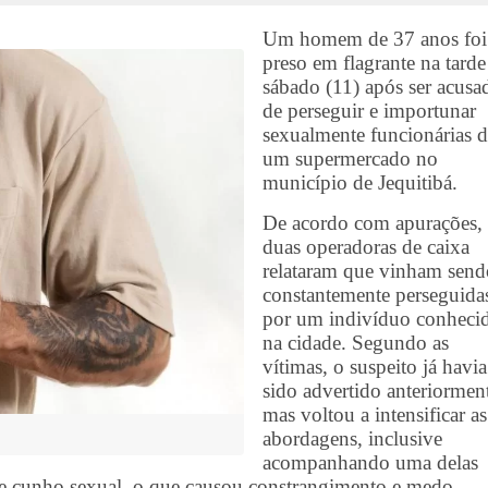
Um homem de 37 anos foi
preso em flagrante na tarde
sábado (11) após ser acusa
de perseguir e importunar
sexualmente funcionárias 
um supermercado no
município de Jequitibá.
De acordo com apurações,
duas operadoras de caixa
relataram que vinham send
constantemente perseguida
por um indivíduo conheci
na cidade. Segundo as
vítimas, o suspeito já havia
sido advertido anteriormen
mas voltou a intensificar as
abordagens, inclusive
acompanhando uma delas
de cunho sexual, o que causou constrangimento e medo.