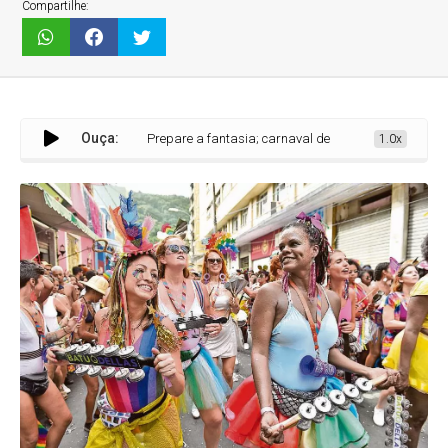
Compartilhe:
Ouça:
Prepare a fantasia; carnaval de Prudente de Morais já tem dat
1.0x