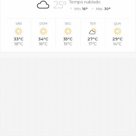
25°
Tempo nublado
Mín.
16°
Máx.
30°
SÁB
DOM
SEG
TER
QUA
33°C
34°C
35°C
27°C
29°C
18°C
18°C
19°C
17°C
14°C