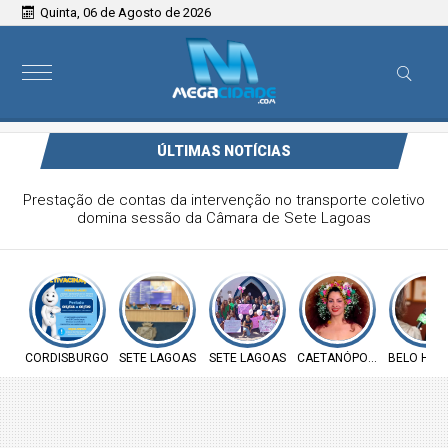
Quinta, 06 de Agosto de 2026
ÚLTIMAS NOTÍCIAS
Prefeitura de Cordisburgo inicia Campanha Nacional de
Multivacinação para crianças e adolescentes
CORDISBURGO
SETE LAGOAS
SETE LAGOAS
CAETANÓPOLIS
BELO HOR