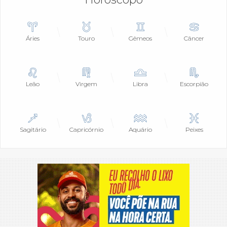
Áries
Touro
Gêmeos
Câncer
Leão
Virgem
Libra
Escorpião
Sagitário
Capricórnio
Aquário
Peixes