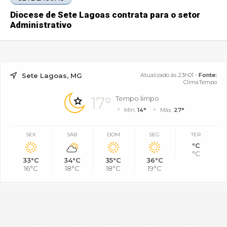
Diocese de Sete Lagoas contrata para o setor
Administrativo
Sete Lagoas, MG
Atualizado às 23h01 -
Fonte:
ClimaTempo
17°
Tempo limpo
Mín.
14°
Máx.
27°
SEX
SÁB
DOM
SEG
TER
°C
°C
33°C
34°C
35°C
36°C
16°C
18°C
18°C
19°C