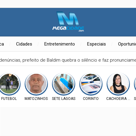
ica
Cidades
Entretenimento
Especiais
Oportun
denúncias, prefeito de Baldim quebra o silêncio e faz pronuncia
FUTEBOL
MATOZINHOS
SETE LAGOAS
CORINTO
CACHOEIRA DA P
S