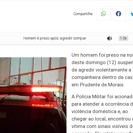
Compartilhe:
Homem é preso após agredir companheira com socos e enforcamento em Prud
1.0x
Um homem foi preso na no
deste domingo (12) suspei
de agredir violentamente a
companheira dentro de cas
em Prudente de Morais.
A Polícia Militar foi acionad
para atender a ocorrência 
violência doméstica e, ao
chegar ao local, encontrou 
vítima com sinais visíveis d