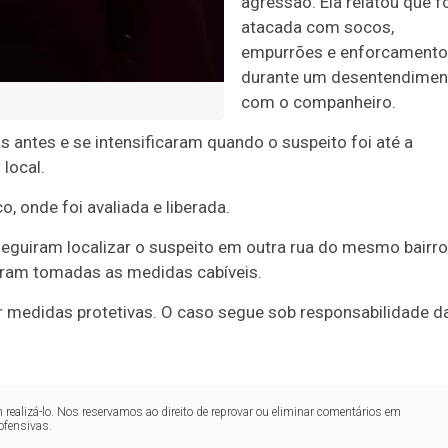
agressão. Ela relatou que f
atacada com socos,
empurrões e enforcamento
durante um desentendimen
com o companheiro.
antes e se intensificaram quando o suspeito foi até a
 local.
 onde foi avaliada e liberada.
seguiram localizar o suspeito em outra rua do mesmo bairro
foram tomadas as medidas cabíveis.
r medidas protetivas. O caso segue sob responsabilidade d
realizá-lo. Nos reservamos ao direito de reprovar ou eliminar comentários em
ofensivas.