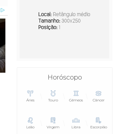
Horóscopo
Áries
Touro
Gêmeos
Câncer
Leão
Virgem
Libra
Escorpião