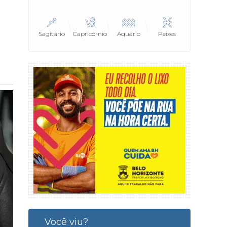
Sagitário
Capricórnio
Aquário
Peixes
Você viu?