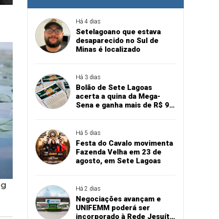
Há 4 dias
Setelagoano que estava
desaparecido no Sul de
Minas é localizado
Há 3 dias
Bolão de Sete Lagoas
acerta a quina da Mega-
Sena e ganha mais de R$ 94
mil
Há 5 dias
Festa do Cavalo movimenta
Fazenda Velha em 23 de
agosto, em Sete Lagoas
Há 2 dias
Negociações avançam e
UNIFEMM poderá ser
incorporado à Rede Jesuíta