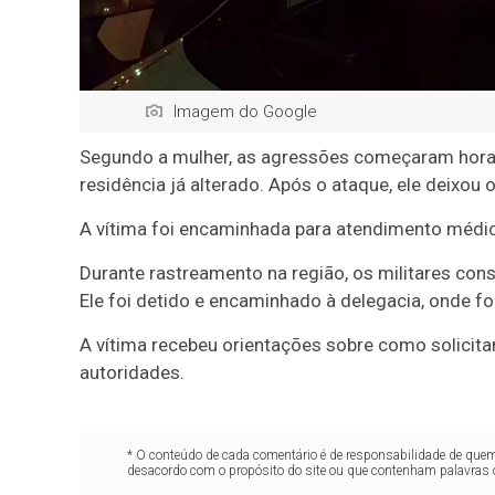
Imagem do Google
Segundo a mulher, as agressões começaram horas 
residência já alterado. Após o ataque, ele deixou o
A vítima foi encaminhada para atendimento médico,
Durante rastreamento na região, os militares con
Ele foi detido e encaminhado à delegacia, onde 
A vítima recebeu orientações sobre como solicita
autoridades.
* O conteúdo de cada comentário é de responsabilidade de quem 
desacordo com o propósito do site ou que contenham palavras 