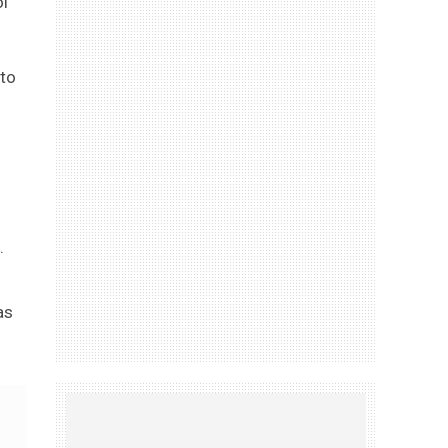
oi
to
.
as