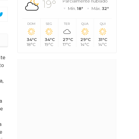
19°
Parcialmente nublado
Mín.
18°
Máx.
32°
DOM
SEG
TER
QUA
QUI
34°C
34°C
27°C
29°C
31°C
ente de Morais
18°C
19°C
17°C
14°C
14°C
ite
to
a,
a
de
a
e