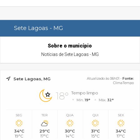
Sete Lagoas - MG
Sobre o município
Notícias de Sete Lagoas - MG
Sete Lagoas, MG
Atualizado às 06h01 -
Fonte:
ClimaTempo
18°
Tempo limpo
Mín.
19°
Máx.
32°
SEG
TER
QUA
QUI
SEX
34°C
29°C
30°C
31°C
34°C
19°C
17°C
14°C
15°C
17°C