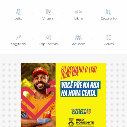
Leão
Virgem
Libra
Escorpião
Sagitário
Capricórnio
Aquário
Peixes