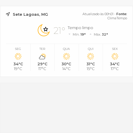
Sete Lagoas, MG
Atualizado às 00h01 -
Fonte:
ClimaTempo
21°
Tempo limpo
Mín.
19°
Máx.
32°
SEG
TER
QUA
QUI
SEX
34°C
29°C
30°C
31°C
34°C
19°C
17°C
14°C
15°C
17°C