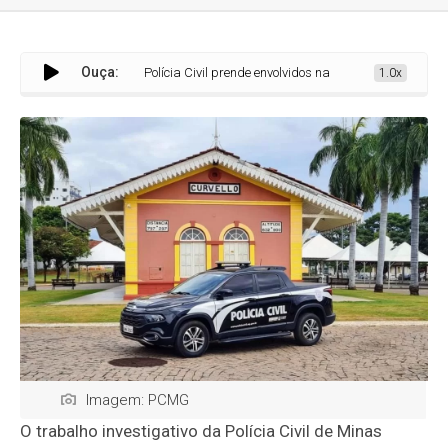
Ouça:
Polícia Civil prende envolvidos na morte de jovem assassinado d
1.0x
Imagem: PCMG
O trabalho investigativo da Polícia Civil de Minas