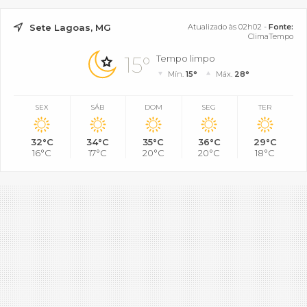
Sete Lagoas, MG
Atualizado às 02h02 -
Fonte:
ClimaTempo
15°
Tempo limpo
Mín.
15°
Máx.
28°
SEX
SÁB
DOM
SEG
TER
32°C
34°C
35°C
36°C
29°C
16°C
17°C
20°C
20°C
18°C