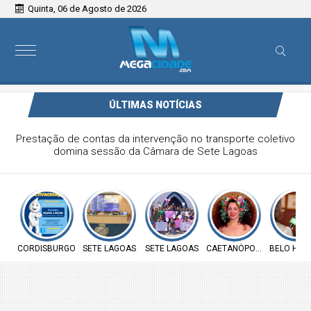
Quinta, 06 de Agosto de 2026
ÚLTIMAS NOTÍCIAS
Prefeitura de Cordisburgo inicia Campanha Nacional de
Multivacinação para crianças e adolescentes
CORDISBURGO
SETE LAGOAS
SETE LAGOAS
CAETANÓPOLIS
BELO HOR