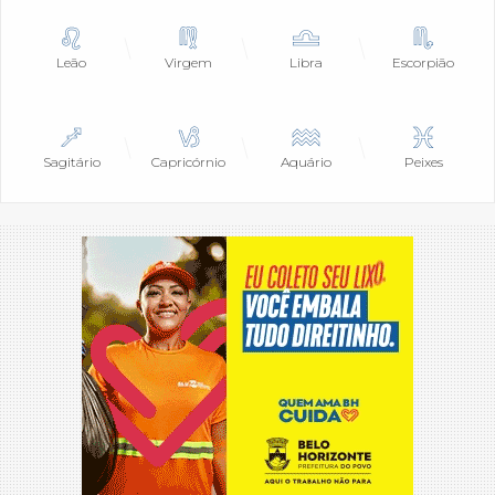
Leão
Virgem
Libra
Escorpião
Sagitário
Capricórnio
Aquário
Peixes