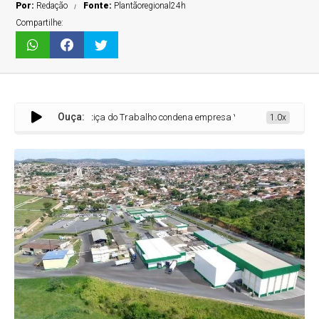
Por:
Redação
Fonte:
Plantãoregional24h
Compartilhe:
Ouça:
Justiça do Trabalho condena empresa Vibra, em Sete Lagoas, por vazamen
1.0x