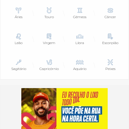
Áries
Touro
Gêmeos
Câncer
Leão
Virgem
Libra
Escorpião
Sagitário
Capricórnio
Aquário
Peixes