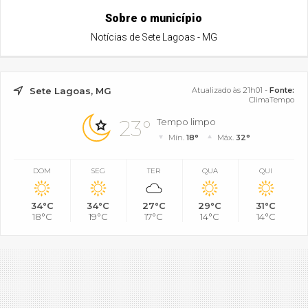
Sobre o município
Notícias de Sete Lagoas - MG
Sete Lagoas, MG
Atualizado às 21h01 -
Fonte:
ClimaTempo
23°
Tempo limpo
Mín.
18°
Máx.
32°
DOM
SEG
TER
QUA
QUI
34°C
34°C
27°C
29°C
31°C
18°C
19°C
17°C
14°C
14°C