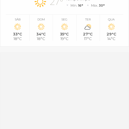
27°
Mín.
16°
Máx.
30°
SÁB
DOM
SEG
TER
QUA
33°C
34°C
35°C
27°C
29°C
18°C
18°C
19°C
17°C
14°C