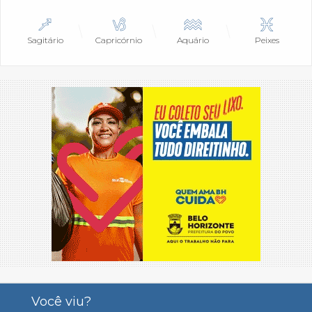
Sagitário
Capricórnio
Aquário
Peixes
Você viu?