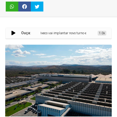
Ouça:
Iveco vai implantar novo turno e iniciar contratações em Sete La
1.0x