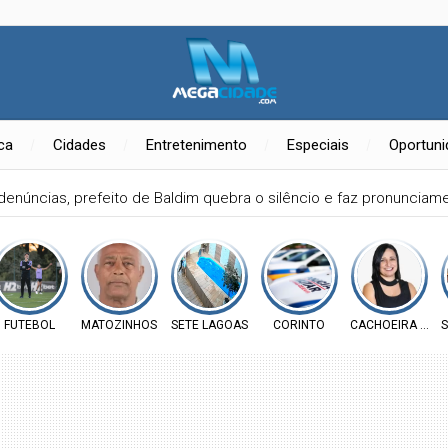
ica
Cidades
Entretenimento
Especiais
Oportun
denúncias, prefeito de Baldim quebra o silêncio e faz pronuncia
FUTEBOL
MATOZINHOS
SETE LAGOAS
CORINTO
CACHOEIRA DA P
S