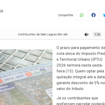
38
Compartilhe:
Contribuintes de Sete Lagoas têm até esta sexta-feira (15) para pagar IPTU 
1.0x
O prazo para pagamento d
cota única do Imposto Pred
e Territorial Urbano (IPTU)
2026 termina nesta sexta-
feira (15). Quem optar pela
quitação integral até a data
garante desconto de 5% no
valor do tributo.
Já os contribuintes que
preferirem parcelar poderã