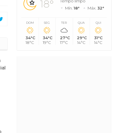
18°
Tempo limpo
Mín.
18°
Máx.
32°
DOM
SEG
TER
QUA
QUI
34°C
34°C
27°C
29°C
31°C
18°C
19°C
17°C
14°C
14°C
com 5% de desconto
a
ial
o