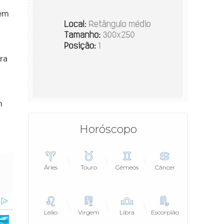
 em
ra
m
Horóscopo
Áries
Touro
Gêmeos
Câncer
Leão
Virgem
Libra
Escorpião