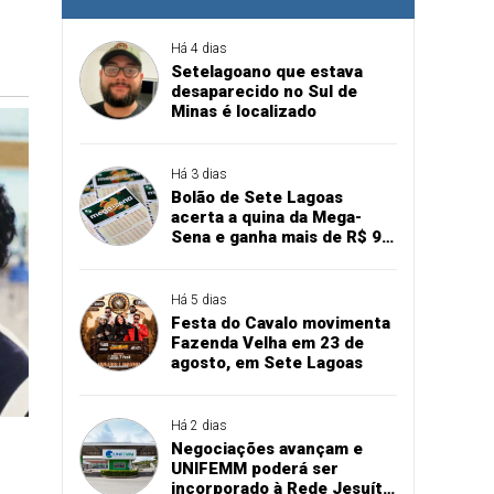
Há 4 dias
Setelagoano que estava
desaparecido no Sul de
Minas é localizado
Há 3 dias
Bolão de Sete Lagoas
acerta a quina da Mega-
Sena e ganha mais de R$ 94
mil
Há 5 dias
Festa do Cavalo movimenta
Fazenda Velha em 23 de
agosto, em Sete Lagoas
Há 2 dias
Negociações avançam e
UNIFEMM poderá ser
incorporado à Rede Jesuíta