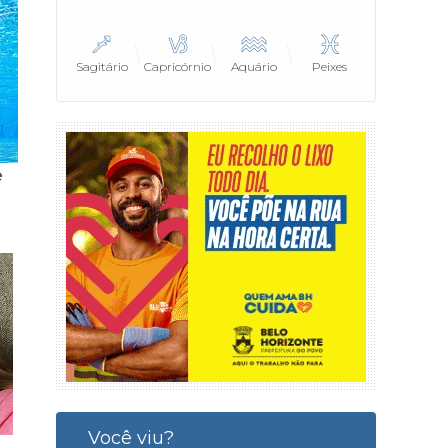
Sagitário
Capricórnio
Aquário
Peixes
Você viu?