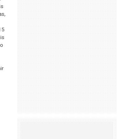
is
as,
15
is
mo
ir