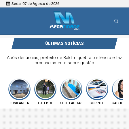
Sexta, 07 de Agosto de 2026
ÚLTIMAS NOTÍCIAS
Vereador Elói Mendes critica falta de investimentos na
Saúde de Funilândia e cobra ação da Prefeitura
FUNILÂNDIA
FUTEBOL
SETE LAGOAS
CORINTO
CACHOEIR