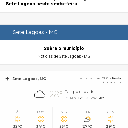
Sete Lagoas nesta sexta-feira
Sete Lagoas - MG
Sobre o município
Notícias de Sete Lagoas - MG
Sete Lagoas, MG
Atualizado às 17h01 -
Fonte:
ClimaTempo
28°
Tempo nublado
Mín.
16°
Máx.
30°
SÁB
DOM
SEG
TER
QUA
33°C
34°C
35°C
27°C
29°C