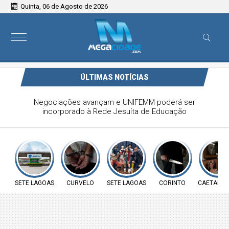
Quinta, 06 de Agosto de 2026
ÚLTIMAS NOTÍCIAS
Homem é preso por suspeita de tráfico de drogas após
perseguição policial em Curvelo
SETE LAGOAS
CURVELO
SETE LAGOAS
CORINTO
CAETANÓP