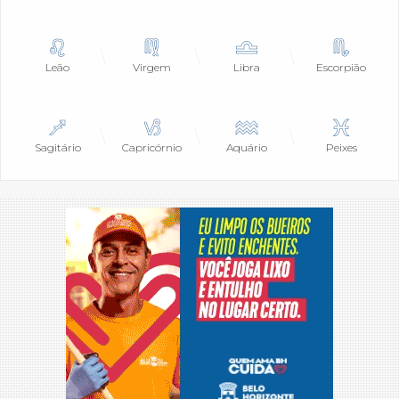
Leão
Virgem
Libra
Escorpião
Sagitário
Capricórnio
Aquário
Peixes