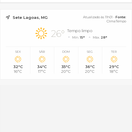
Sete Lagoas, MG
Atualizado às 11h01 -
Fonte:
ClimaTempo
26°
Tempo limpo
Mín.
15°
Máx.
28°
SEX
SÁB
DOM
SEG
TER
32°C
34°C
35°C
36°C
29°C
16°C
17°C
20°C
20°C
18°C