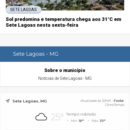
SETE LAGOAS
Sol predomina e temperatura chega aos 31°C em
Sete Lagoas nesta sexta-feira
Sete Lagoas - MG
Sobre o município
Notícias de Sete Lagoas - MG
Sete Lagoas, MG
Atualizado às 20h01 -
Fonte:
ClimaTempo
25°
Tempo nublado
Mín.
16°
Máx.
30°