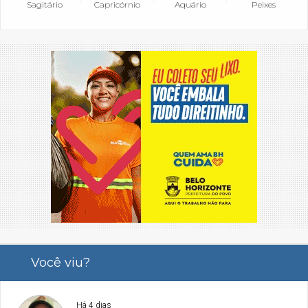
Sagitário
Capricórnio
Aquário
Peixes
Você viu?
Há 4 dias