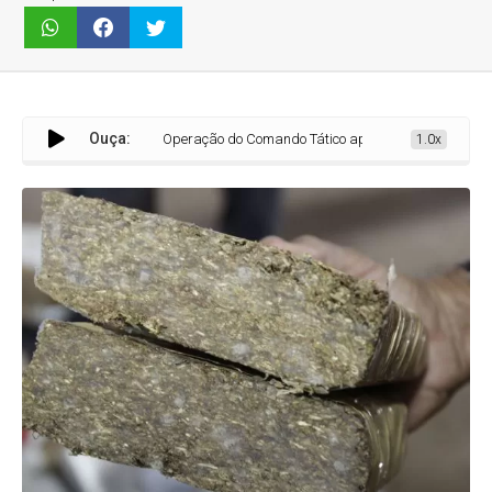
Ouça:
Operação do Comando Tático apreende 17 barras de maconha no
1.0x