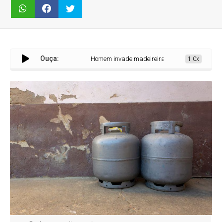
Ouça:
Homem invade madeireira e furta botijão de gás em Ma
1.0x