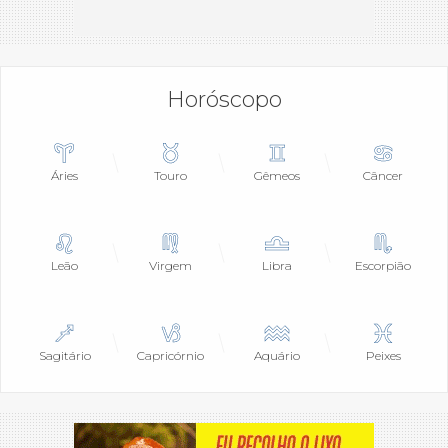
Horóscopo
Áries
Touro
Gêmeos
Câncer
Leão
Virgem
Libra
Escorpião
Sagitário
Capricórnio
Aquário
Peixes