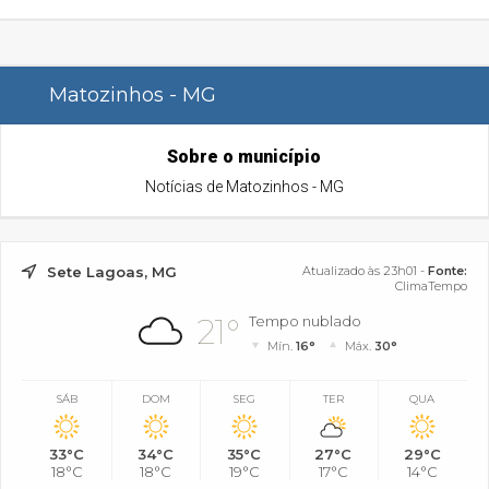
Matozinhos - MG
Sobre o município
Notícias de Matozinhos - MG
Sete Lagoas, MG
Atualizado às 23h01 -
Fonte:
ClimaTempo
21°
Tempo nublado
Mín.
16°
Máx.
30°
SÁB
DOM
SEG
TER
QUA
33°C
34°C
35°C
27°C
29°C
18°C
18°C
19°C
17°C
14°C