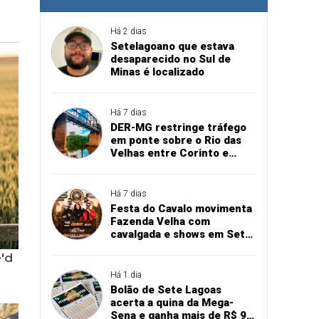
Há 2 dias
Setelagoano que estava
desaparecido no Sul de
Minas é localizado
Há 7 dias
DER-MG restringe tráfego
em ponte sobre o Rio das
Velhas entre Corinto e
Santo Hipólito
Há 7 dias
Festa do Cavalo movimenta
Fazenda Velha com
cavalgada e shows em Sete
Lagoas
Há 1 dia
Bolão de Sete Lagoas
acerta a quina da Mega-
Sena e ganha mais de R$ 94