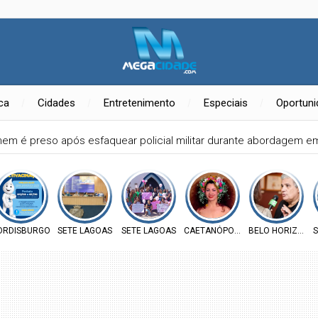
ica
Cidades
Entretenimento
Especiais
Oportun
al Clara Nunes começa nesta sexta-feira com 10 dias de atrações g
ORDISBURGO
SETE LAGOAS
SETE LAGOAS
CAETANÓPOLIS
BELO HORIZONT
S