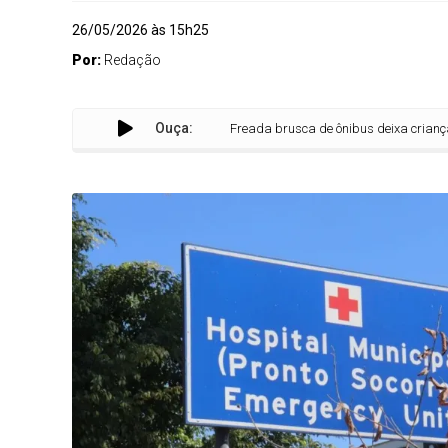
26/05/2026 às 15h25
Por:
Redação
Ouça:
Freada brusca de ônibus deixa criança de 1 ano e 