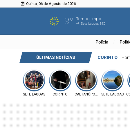
Quinta, 06 de Agosto de 2026
19°
Tempo limpo
Sete Lagoas, MG
Polícia
Polít
CAETANÓPOLIS
Festival Cultur
ÚLTIMAS NOTÍCIAS
SETE LAGOAS
CORINTO
CAETANÓPOLIS
SETE LAGOAS
C