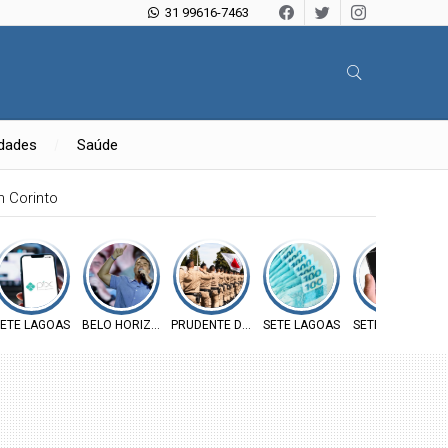
31 99616-7463
idades
Saúde
ratuitas em Caetanópolis
E
ETE LAGOAS
BELO HORIZONTE
PRUDENTE DE MORAIS
SETE LAGOAS
SETE LAGOAS