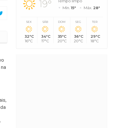
19°
Tempo limpo
Mín.
15°
Máx.
28°
SEX
SÁB
DOM
SEG
TER
32°C
34°C
35°C
36°C
29°C
16°C
17°C
20°C
20°C
18°C
vo
 na
ais
,
ida
o