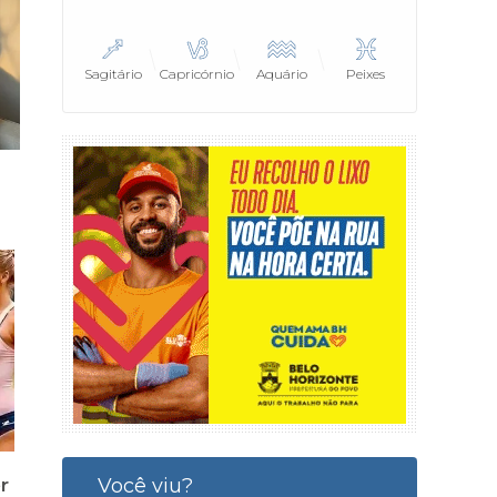
Sagitário
Capricórnio
Aquário
Peixes
Você viu?