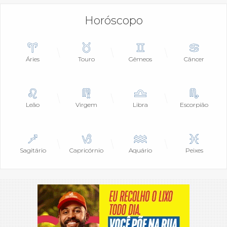
Horóscopo
Áries
Touro
Gêmeos
Câncer
Leão
Virgem
Libra
Escorpião
Sagitário
Capricórnio
Aquário
Peixes