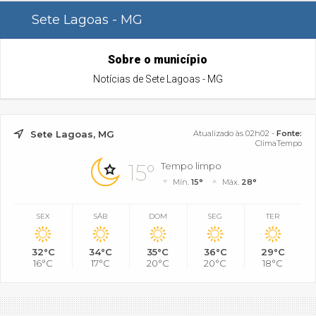
Sete Lagoas - MG
Sobre o município
Notícias de Sete Lagoas - MG
Sete Lagoas, MG
Atualizado às 02h02 -
Fonte:
ClimaTempo
15°
Tempo limpo
Mín.
15°
Máx.
28°
SEX
SÁB
DOM
SEG
TER
32°C
34°C
35°C
36°C
29°C
16°C
17°C
20°C
20°C
18°C