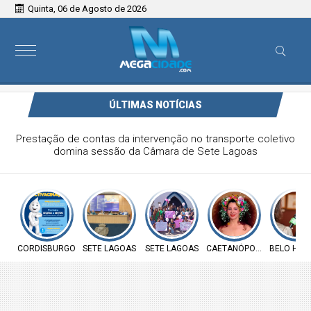
Quinta, 06 de Agosto de 2026
ÚLTIMAS NOTÍCIAS
Prefeitura de Cordisburgo inicia Campanha Nacional de
Multivacinação para crianças e adolescentes
CORDISBURGO
SETE LAGOAS
SETE LAGOAS
CAETANÓPOLIS
BELO HOR