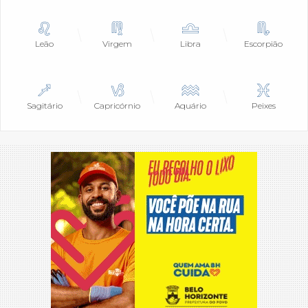
Leão
Virgem
Libra
Escorpião
Sagitário
Capricórnio
Aquário
Peixes