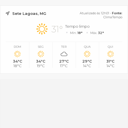
Sete Lagoas, MG
Atualizado às 12h01 -
Fonte:
ClimaTempo
31°
Tempo limpo
Mín.
18°
Máx.
32°
DOM
SEG
TER
QUA
QUI
34°C
34°C
27°C
29°C
31°C
18°C
19°C
17°C
14°C
14°C