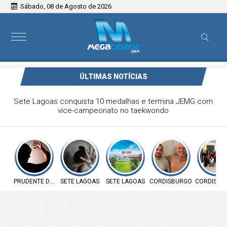
Sábado, 08 de Agosto de 2026
ÚLTIMAS NOTÍCIAS
Victor & Bruno são destaque no ForróCap em Capim
Branco
PRUDENTE DE MORAIS
SETE LAGOAS
SETE LAGOAS
CORDISBURGO
CORDISBU