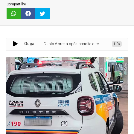
Compartilhe:
Ouça:
Dupla é presa após assalto a residência no bairro Bernardo Va
1.0x