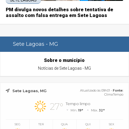
SETE LAGOAS
PM divulga novos detalhes sobre tentativa de
assalto com falsa entrega em Sete Lagoas
Sete Lagoas - MG
Sobre o município
Notícias de Sete Lagoas - MG
Sete Lagoas, MG
Atualizado às 09h01 -
Fonte:
ClimaTempo
27°
Tempo limpo
Mín.
19°
Máx.
32°
SEG
TER
QUA
QUI
SEX