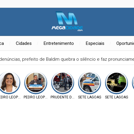
ica
Cidades
Entretenimento
Especiais
Oportun
ereador Elói Mendes critica falta de investimentos na Saúde de Fu
EDRO LEOPOLDO
PEDRO LEOPOLDO
PRUDENTE DE MORAIS
SETE LAGOAS
SETE LAGOAS