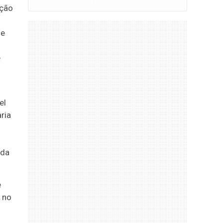
ação
ue
e
el
ria
 da
e
 no