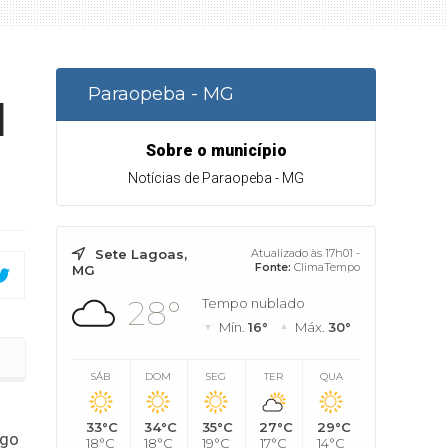
Paraopeba - MG
l
Sobre o município
Notícias de Paraopeba - MG
Sete Lagoas,
Atualizado às 17h01 -
Fonte:
ClimaTempo
MG
28°
Tempo nublado
Mín.
16°
Máx.
30°
SÁB
DOM
SEG
TER
QUA
33°C
34°C
35°C
27°C
29°C
ngo
18°C
18°C
19°C
17°C
14°C