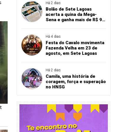
Há 2 dias
Bolão de Sete Lagoas
acerta a quina da Mega-
Sena e ganha mais de R$ 94
mil
Há 4 dias
Festa do Cavalo movimenta
Fazenda Velha em 23 de
agosto, em Sete Lagoas
Há 2 dias
Camila, uma história de
coragem, força e superação
no HNSG