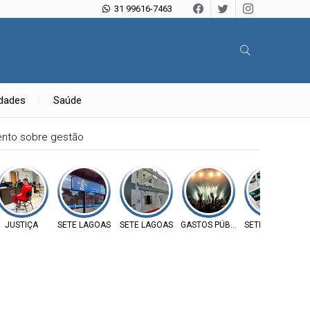
31 99616-7463
idades
Saúde
nilândia e cobra ação da Prefeitura
JUSTIÇA
SETE LAGOAS
SETE LAGOAS
GASTOS PÚBLICOS
SETE LAGOAS