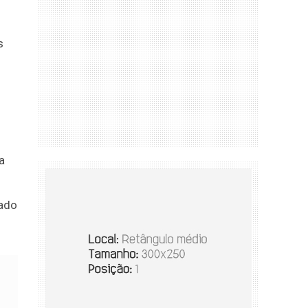
s
a
hado