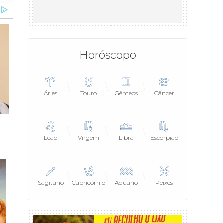
Horóscopo
Áries
Touro
Gêmeos
Câncer
Leão
Virgem
Libra
Escorpião
Sagitário
Capricórnio
Aquário
Peixes