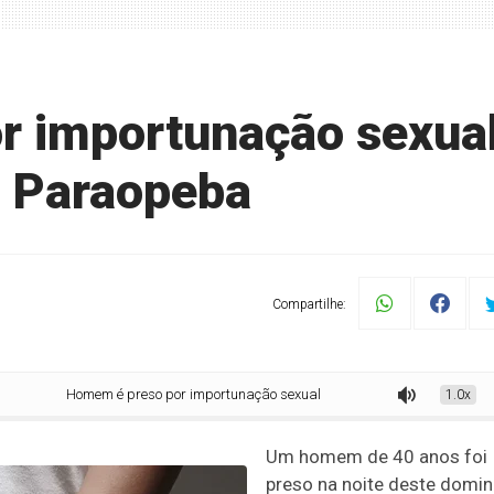
r importunação sexua
m Paraopeba
Compartilhe:
Homem é preso por importunação sexual durante evento em Paraopeba
1.0x
Um homem de 40 anos foi
preso na noite deste domi