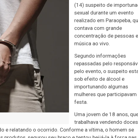
(14) suspeito de importun
sexual durante um evento
realizado em Paraopeba, q
contava com grande
concentração de pessoas 
música ao vivo.
Segundo informações
repassadas pelo responsáv
pelo evento, o suspeito esta
sob efeito de álcool e
importunando algumas
mulheres que participavam
festa.
Uma jovem de 18 anos, qu
trabalhava vendendo doces
ndo e relatando o ocorrido. Conforme a vítima, o homem se
produtos, segurou seu braço e tentou beijá-la à força nas