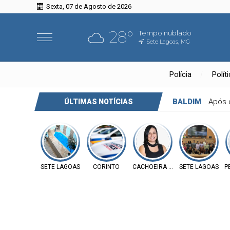
Sexta, 07 de Agosto de 2026
28°
Tempo nublado
Sete Lagoas, MG
Polícia
Polít
FUNILÂNDIA
V
ÚLTIMAS NOTÍCIAS
SETE LAGOAS
CORINTO
CACHOEIRA DA PRATA
SETE LAGOAS
P