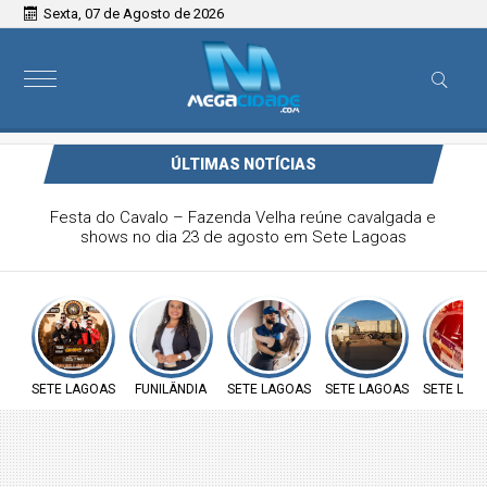
Sexta, 07 de Agosto de 2026
ÚLTIMAS NOTÍCIAS
Vereadora Carol Moura apresenta requerimento na defesa
sobre insalubridade aos servidores públicos e ao direito à
moradia das famílias do loteamento José João da Rocha
SETE LAGOAS
FUNILÂNDIA
SETE LAGOAS
SETE LAGOAS
SETE LAG