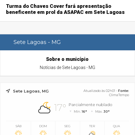
Turma do Chaves Cover fará apresentação
beneficente em prol da ASAPAC em Sete Lagoas
Sete Lagoas - MG
Sobre o município
Notícias de Sete Lagoas - MG
Sete Lagoas, MG
Atualizado às 02h01 -
Fonte:
ClimaTempo
17°
Parcialmente nublado
Mín.
16°
Máx.
30°
SÁB
DOM
SEG
TER
QUA