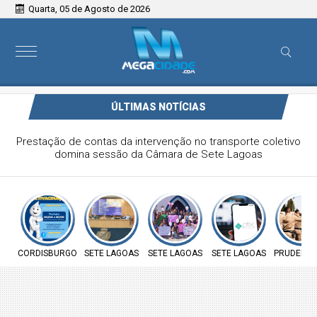
Quarta, 05 de Agosto de 2026
ÚLTIMAS NOTÍCIAS
Prefeitura de Cordisburgo inicia Campanha Nacional de
Multivacinação para crianças e adolescentes
CORDISBURGO
SETE LAGOAS
SETE LAGOAS
SETE LAGOAS
PRUDENTE