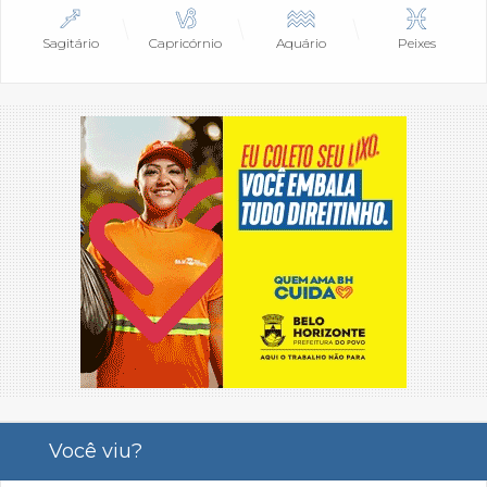
Sagitário
Capricórnio
Aquário
Peixes
Você viu?