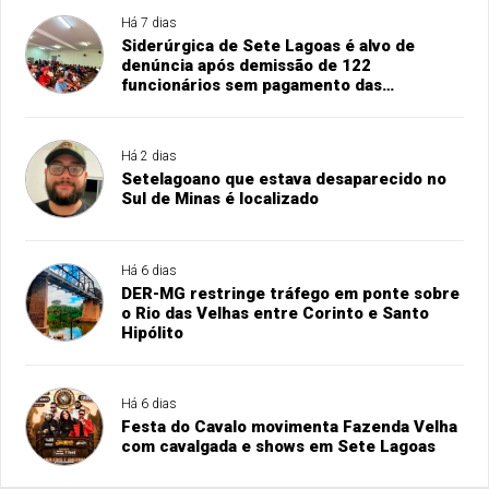
Há 7 dias
Siderúrgica de Sete Lagoas é alvo de
denúncia após demissão de 122
funcionários sem pagamento das
rescisões
Há 2 dias
Setelagoano que estava desaparecido no
Sul de Minas é localizado
Há 6 dias
DER-MG restringe tráfego em ponte sobre
o Rio das Velhas entre Corinto e Santo
Hipólito
Há 6 dias
Festa do Cavalo movimenta Fazenda Velha
com cavalgada e shows em Sete Lagoas