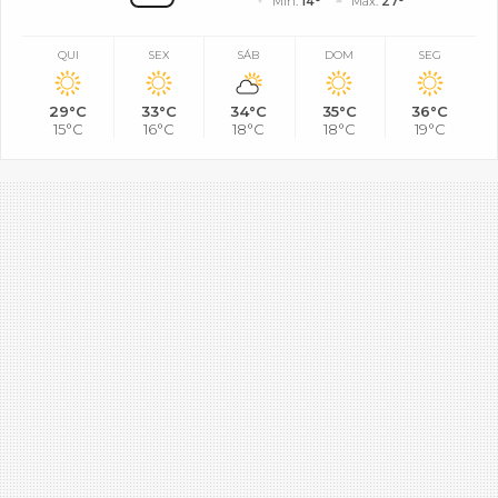
Mín.
14°
Máx.
27°
QUI
SEX
SÁB
DOM
SEG
29°C
33°C
34°C
35°C
36°C
15°C
16°C
18°C
18°C
19°C