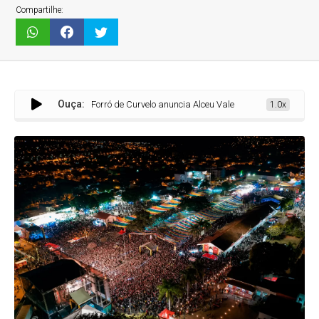
Compartilhe:
Ouça:
Forró de Curvelo anuncia Alceu Valença e Zezé Di Camargo e aument
1.0x