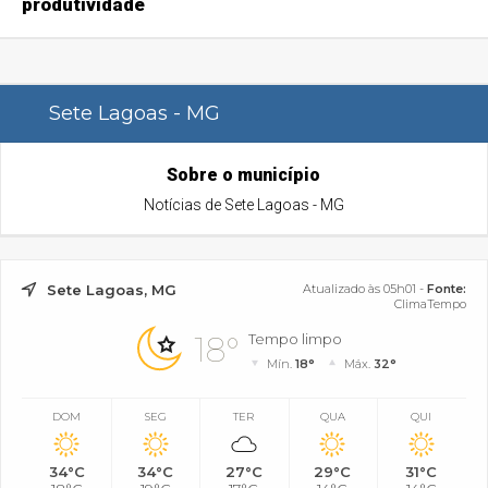
produtividade
Sete Lagoas - MG
Sobre o município
Notícias de Sete Lagoas - MG
Sete Lagoas, MG
Atualizado às 05h01 -
Fonte:
ClimaTempo
18°
Tempo limpo
Mín.
18°
Máx.
32°
DOM
SEG
TER
QUA
QUI
34°C
34°C
27°C
29°C
31°C