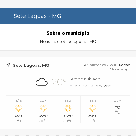
Sete Lagoas - MG
Sobre o município
Notícias de Sete Lagoas - MG
Sete Lagoas, MG
Atualizado às 23h01 -
Fonte:
ClimaTempo
20°
Tempo nublado
Mín.
15°
Máx.
28°
SÁB
DOM
SEG
TER
QUA
°C
°C
34°C
35°C
36°C
29°C
17°C
20°C
20°C
18°C