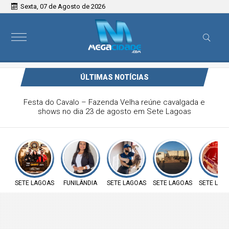
Sexta, 07 de Agosto de 2026
ÚLTIMAS NOTÍCIAS
Vereadora Carol Moura apresenta requerimento na defesa
sobre insalubridade aos servidores públicos e ao direito à
moradia das famílias do loteamento José João da Rocha
SETE LAGOAS
FUNILÂNDIA
SETE LAGOAS
SETE LAGOAS
SETE LAG