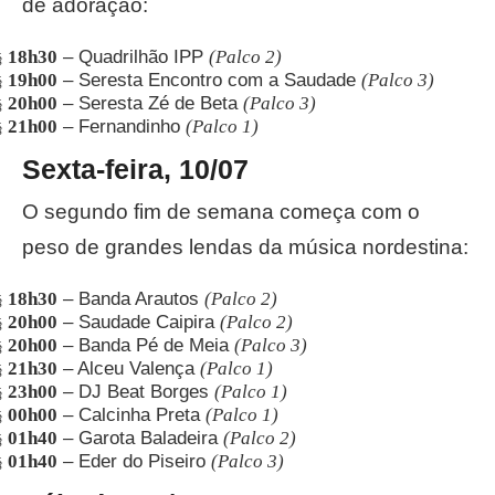
de adoração:
18h30
– Quadrilhão IPP
(Palco 2)
§
19h00
– Seresta Encontro com a Saudade
(Palco 3)
§
20h00
– Seresta Zé de Beta
(Palco 3)
§
21h00
– Fernandinho
(Palco 1)
§
Sexta-feira, 10/07
O segundo fim de semana começa com o
peso de grandes lendas da música nordestina:
18h30
– Banda Arautos
(Palco 2)
§
20h00
– Saudade Caipira
(Palco 2)
§
20h00
– Banda Pé de Meia
(Palco 3)
§
21h30
– Alceu Valença
(Palco 1)
§
23h00
– DJ Beat Borges
(Palco 1)
§
00h00
– Calcinha Preta
(Palco 1)
§
01h40
– Garota Baladeira
(Palco 2)
§
01h40
– Eder do Piseiro
(Palco 3)
§