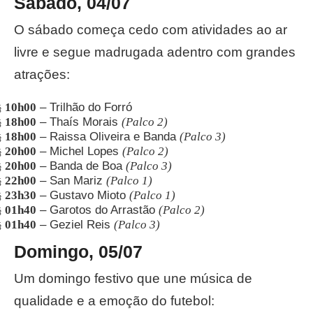
Sábado, 04/07
O sábado começa cedo com atividades ao ar
livre e segue madrugada adentro com grandes
atrações:
10h00
– Trilhão do Forró
§
18h00
– Thaís Morais
(Palco 2)
§
18h00
– Raissa Oliveira e Banda
(Palco 3)
§
20h00
– Michel Lopes
(Palco 2)
§
20h00
– Banda de Boa
(Palco 3)
§
22h00
– San Mariz
(Palco 1)
§
23h30
– Gustavo Mioto
(Palco 1)
§
01h40
– Garotos do Arrastão
(Palco 2)
§
01h40
– Geziel Reis
(Palco 3)
§
Domingo, 05/07
Um domingo festivo que une música de
qualidade e a emoção do futebol: