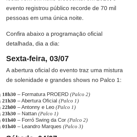
evento registrou público recorde de 70 mil
pessoas em uma única noite.
Confira abaixo a programação oficial
detalhada, dia a dia:
Sexta-feira, 03/07
A abertura oficial do evento traz uma mistura
de solenidade e grandes shows no Palco 1:
18h30
– Formatura PROERD
(Palco 2)
§
21h30
– Abertura Oficial
(Palco 1)
§
22h00
– Antonny e Leo
(Palco 1)
§
23h30
– Nattan
(Palco 1)
§
01h40
– Forró Swing da Cor
(Palco 2)
§
01h40
– Leandro Marques
(Palco 3)
§