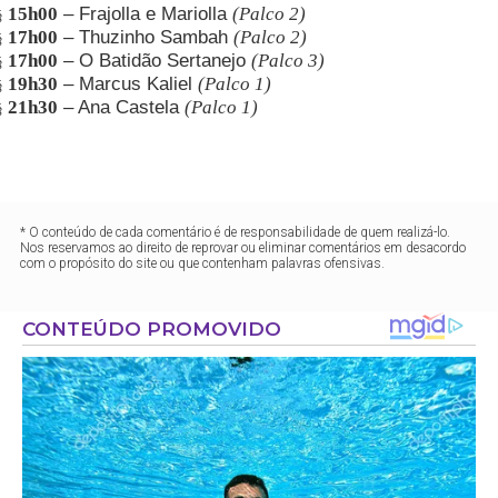
15h00
– Frajolla e Mariolla
(Palco 2)
§
17h00
– Thuzinho Sambah
(Palco 2)
§
17h00
– O Batidão Sertanejo
(Palco 3)
§
19h30
– Marcus Kaliel
(Palco 1)
§
21h30
– Ana Castela
(Palco 1)
§
* O conteúdo de cada comentário é de responsabilidade de quem realizá-lo.
Nos reservamos ao direito de reprovar ou eliminar comentários em desacordo
com o propósito do site ou que contenham palavras ofensivas.