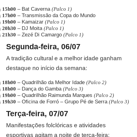
15h00
– Bat Caverna
(Palco 1)
§
17h00
– Transmissão da Copa do Mundo
§
19h00
– Kamaizar
(Palco 1)
§
20h30
– DJ Moita
(Palco 1)
§
21h30
– Zezé Di Camargo
(Palco 1)
§
Segunda-feira, 06/07
A tradição cultural e a melhor idade ganham
destaque no início da semana:
18h00
– Quadrilhão da Melhor Idade
(Palco 2)
§
18h00
– Dança do Gamba
(Palco 3)
§
19h00
– Quadrilhão Raimunda Marques
(Palco 2)
§
19h30
– Oficina de Forró – Grupo Pé de Serra
(Palco 3)
§
Terça-feira, 07/07
Manifestações folclóricas e atividades
esportivas agitam a noite de terça-feira: